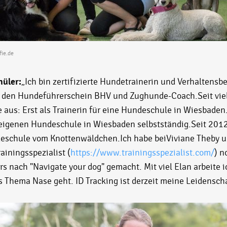
fie.de
hüler:
„Ich bin zertifizierte Hundetrainerin und Verhaltensbe
für den Hundeführerschein BHV und Zughunde-Coach.Seit viel
us: Erst als Trainerin für eine Hundeschule in Wiesbaden
eigenen Hundeschule in Wiesbaden selbstständig.Seit 2012 l
eschule vom Knottenwäldchen.Ich habe beiViviane Theby u
iningsspezialist (
https://www.trainingsspezialist.com/
) n
s nach "Navigate your dog" gemacht. Mit viel Elan arbeite 
s Thema Nase geht. ID Tracking ist derzeit meine Leidenscha