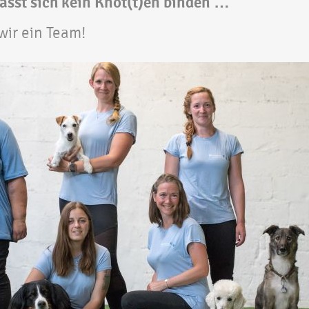
lässt sich kein Knot(t)en binden …
wir ein Team!