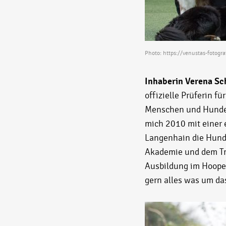
Photo:
https://venustas-fotogra
Inhaberin Verena Sc
offizielle Prüferin 
Menschen und Hunde a
mich 2010 mit einer 
Langenhain die Hund
Akademie und dem Tra
Ausbildung im Hooper
gern alles was um da