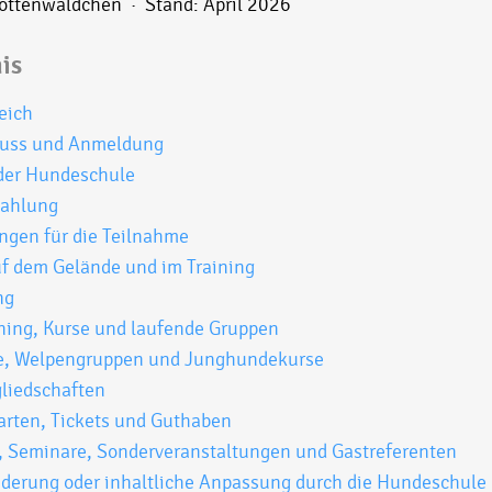
ttenwäldchen · Stand: April 2026
is
eich
hluss und Anmeldung
 der Hundeschule
Zahlung
ngen für die Teilnahme
uf dem Gelände und im Training
ng
ning, Kurse und laufende Gruppen
e, Welpengruppen und Junghundekurse
gliedschaften
arten, Tickets und Guthaben
, Seminare, Sonderveranstaltungen und Gastreferenten
derung oder inhaltliche Anpassung durch die Hundeschule