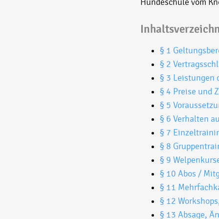
Hundeschule vom Kno
Inhaltsverzeichn
§ 1 Geltungsber
§ 2 Vertragssc
§ 3 Leistungen
§ 4 Preise und 
§ 5 Voraussetzu
§ 6 Verhalten a
§ 7 Einzeltraini
§ 8 Gruppentrai
§ 9 Welpenkurs
§ 10 Abos / Mit
§ 11 Mehrfachk
§ 12 Workshops
§ 13 Absage, Än