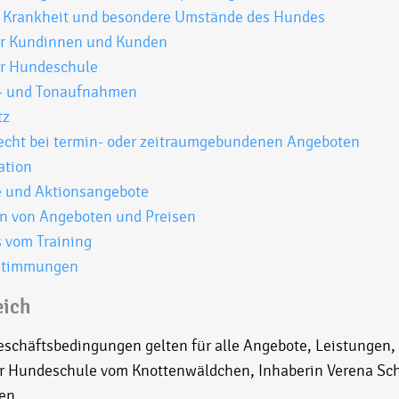
t, Krankheit und besondere Umstände des Hundes
er Kundinnen und Kunden
er Hundeschule
lm- und Tonaufnahmen
tz
recht bei termin- oder zeitraumgebundenen Angeboten
ation
e und Aktionsangebote
n von Angeboten und Preisen
 vom Training
estimmungen
eich
eschäftsbedingungen gelten für alle Angebote, Leistungen
r Hundeschule vom Knottenwäldchen, Inhaberin Verena Sch
en.