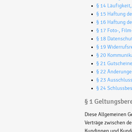
§ 14 Läufigkei
§ 15 Haftung d
§ 16 Haftung d
§ 17 Foto-, Fi
§ 18 Datenschu
§ 19 Widerrufs
§ 20 Kommunik
§ 21 Gutschein
§ 22 Änderunge
§ 23 Ausschluss
§ 24 Schlussb
§ 1 Geltungsber
Diese Allgemeinen G
Verträge zwischen de
Kundinnen und Kund