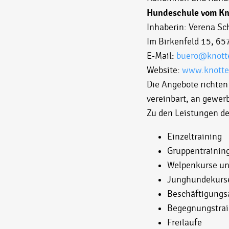
Hundeschule vom K
Inhaberin: Verena Sc
Im Birkenfeld 15, 6
E-Mail:
buero@knott
Website:
www.knotte
Die Angebote richten
vereinbart, an gewer
Zu den Leistungen d
Einzeltraining
Gruppentrainin
Welpenkurse u
Junghundekurs
Beschäftigungs
Begegnungstrai
Freiläufe