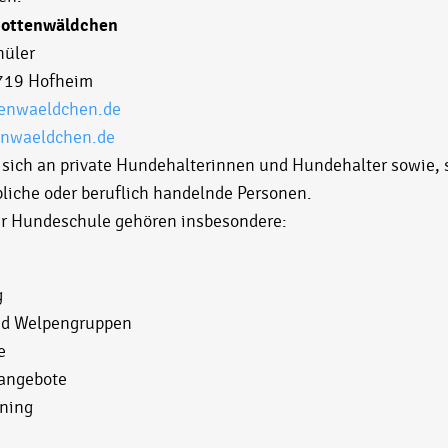
nottenwäldchen
hüler
5719 Hofheim
enwaeldchen.de
nwaeldchen.de
 sich an private Hundehalterinnen und Hundehalter sowie, 
bliche oder beruflich handelnde Personen.
er Hundeschule gehören insbesondere:
g
nd Welpengruppen
e
angebote
ning